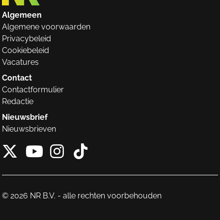
Algemeen
Algemene voorwaarden
Privacybeleid
Cookiebeleid
Vacatures
Contact
Contactformulier
Redactie
Nieuwsbrief
Nieuwsbrieven
X van NieuwRechts
Instagram van Nieuw
Tiktok van Nieuw
Youtube van NieuwRecht
© 2026 NR B.V. - alle rechten voorbehouden