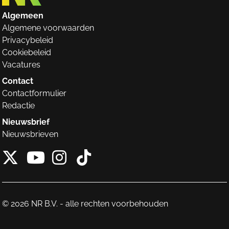
Algemeen
Algemene voorwaarden
Privacybeleid
Cookiebeleid
Vacatures
Contact
Contactformulier
Redactie
Nieuwsbrief
Nieuwsbrieven
X van NieuwRechts
Instagram van Nieuw
Tiktok van Nieuw
Youtube van NieuwRecht
© 2026 NR B.V. - alle rechten voorbehouden