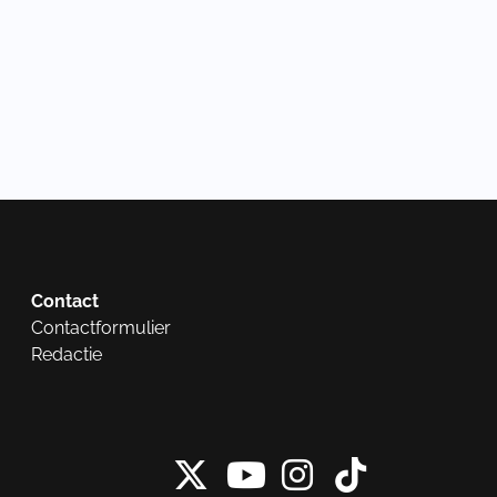
Contact
Contactformulier
Redactie
X van NieuwRech
Instagram 
Tiktok 