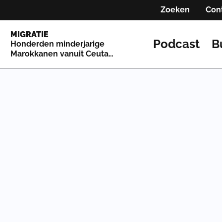
Zoeken
Con
MIGRATIE
Podcast
B
Honderden minderjarige
Marokkanen vanuit Ceuta
naar Spaans vasteland