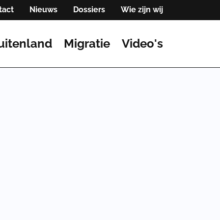
tact
Nieuws
Dossiers
Wie zijn wij
uitenland
Migratie
Video's