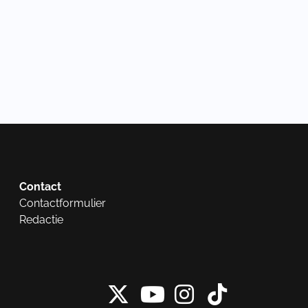
Contact
Contactformulier
Redactie
X van NieuwRech
Instagram 
Tiktok 