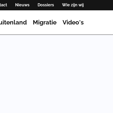
tact
Nieuws
Dossiers
Wie zijn wij
uitenland
Migratie
Video's