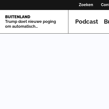
Zoeken
Con
BUITENLAND
Podcast
B
Trump doet nieuwe poging
om automatisch
staatsburgerschap te
beperken