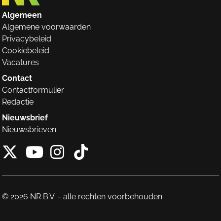
Algemeen
Algemene voorwaarden
Privacybeleid
Cookiebeleid
Vacatures
Contact
Contactformulier
Redactie
Nieuwsbrief
Nieuwsbrieven
X van NieuwRechts
Instagram van Nieuw
Tiktok van Nieuw
Youtube van NieuwRecht
© 2026 NR B.V. - alle rechten voorbehouden