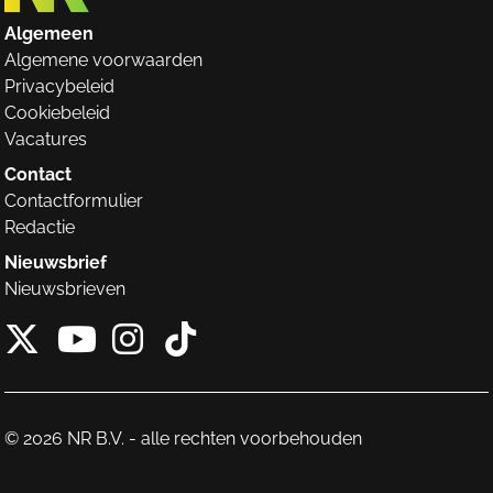
Algemeen
Algemene voorwaarden
Privacybeleid
Cookiebeleid
Vacatures
Contact
Contactformulier
Redactie
Nieuwsbrief
Nieuwsbrieven
X van NieuwRechts
Instagram van Nieuw
Tiktok van Nieuw
Youtube van NieuwRecht
© 2026 NR B.V. - alle rechten voorbehouden