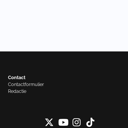
Contact
Contactformulier
Redactie
X van NieuwRech
Instagram 
Tiktok 