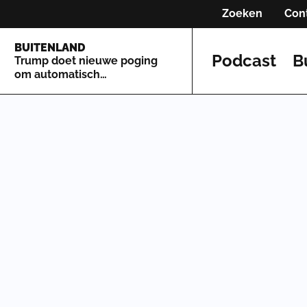
Zoeken
Con
BUITENLAND
Podcast
B
Trump doet nieuwe poging
om automatisch
staatsburgerschap te
beperken