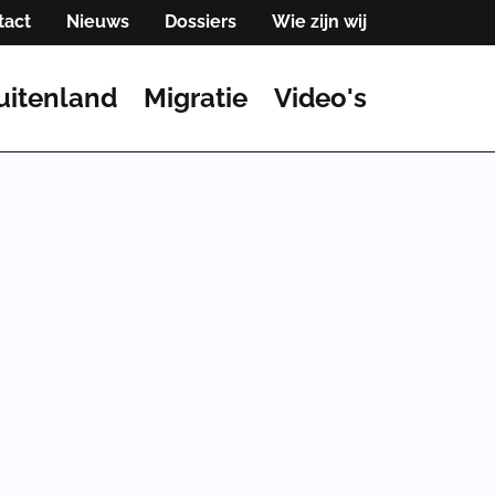
tact
Nieuws
Dossiers
Wie zijn wij
uitenland
Migratie
Video's