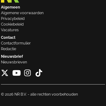
Algemeen
Algemene voorwaarden
Privacybeleid
Cookiebeleid
Vacatures
Contact
Contactformulier
Redactie
Nieuwsbrief
Nieuwsbrieven
X van NieuwRechts
Instagram van Nieuw
Tiktok van Nieuw
Youtube van NieuwRecht
© 2026 NR B.V. - alle rechten voorbehouden