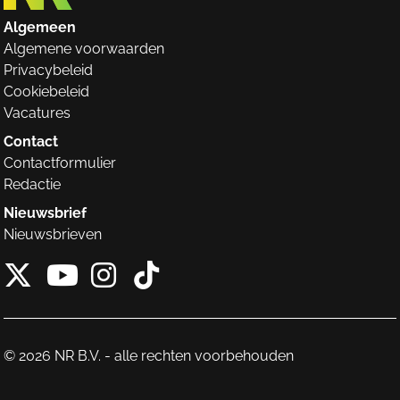
Algemeen
Algemene voorwaarden
Privacybeleid
Cookiebeleid
Vacatures
Contact
Contactformulier
Redactie
Nieuwsbrief
Nieuwsbrieven
X van NieuwRechts
Instagram van Nieuw
Tiktok van Nieuw
Youtube van NieuwRecht
© 2026 NR B.V. - alle rechten voorbehouden