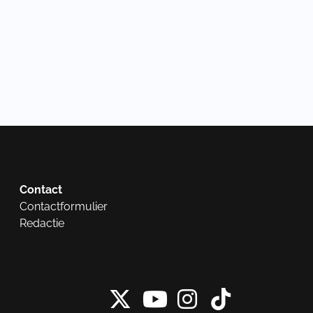
Contact
Contactformulier
Redactie
X van NieuwRech
Instagram 
Tiktok 