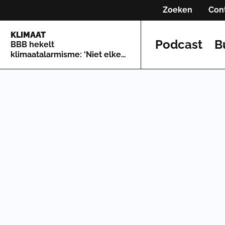
Zoeken
Con
KLIMAAT
Podcast
B
BBB hekelt
klimaatalarmisme: ‘Niet elke
bosbrand is een excuus om
een klimaatcrisis uit te
roepen’