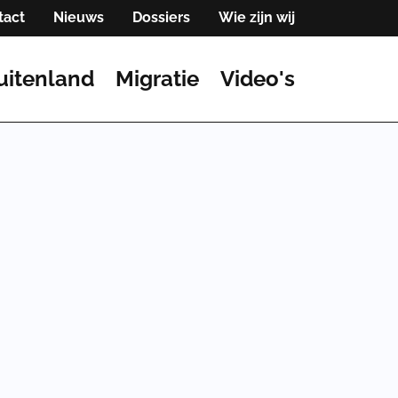
tact
Nieuws
Dossiers
Wie zijn wij
uitenland
Migratie
Video's