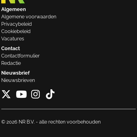
Algemeen
Algemene voorwaarden
Privacybeleid
Cookiebeleid
Vacatures
Contact
Contactformulier
Redactie
Nieuwsbrief
Nieuwsbrieven
X van NieuwRechts
Instagram van Nieuw
Tiktok van Nieuw
Youtube van NieuwRecht
© 2026 NR B.V. - alle rechten voorbehouden