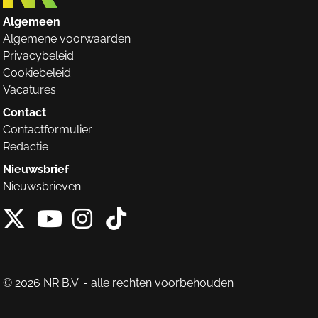
Algemeen
Algemene voorwaarden
Privacybeleid
Cookiebeleid
Vacatures
Contact
Contactformulier
Redactie
Nieuwsbrief
Nieuwsbrieven
X van NieuwRechts
Instagram van Nieuw
Tiktok van Nieuw
Youtube van NieuwRecht
© 2026 NR B.V. - alle rechten voorbehouden