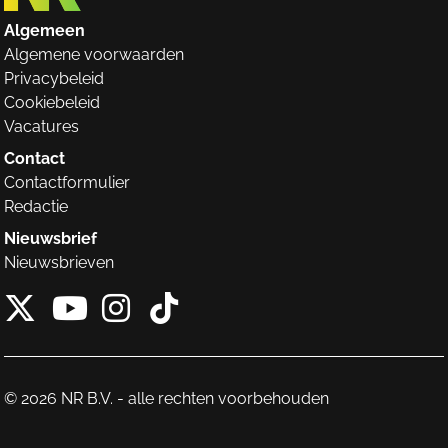
Algemeen
Algemene voorwaarden
Privacybeleid
Cookiebeleid
Vacatures
Contact
Contactformulier
Redactie
Nieuwsbrief
Nieuwsbrieven
X van NieuwRechts
Instagram van Nieuw
Tiktok van Nieuw
Youtube van NieuwRecht
© 2026 NR B.V. - alle rechten voorbehouden