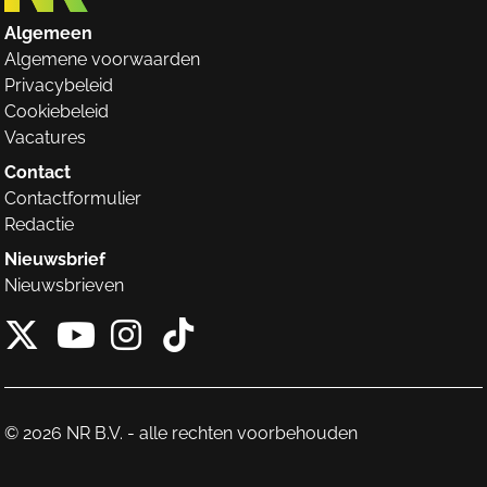
Algemeen
Algemene voorwaarden
Privacybeleid
Cookiebeleid
Vacatures
Contact
Contactformulier
Redactie
Nieuwsbrief
Nieuwsbrieven
X van NieuwRechts
Instagram van Nieuw
Tiktok van Nieuw
Youtube van NieuwRecht
© 2026 NR B.V. - alle rechten voorbehouden