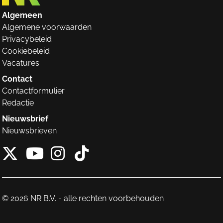
Algemeen
Algemene voorwaarden
Privacybeleid
Cookiebeleid
Vacatures
Contact
Contactformulier
Redactie
Nieuwsbrief
Nieuwsbrieven
X van NieuwRechts
Instagram van Nieuw
Tiktok van Nieuw
Youtube van NieuwRecht
© 2026 NR B.V. - alle rechten voorbehouden