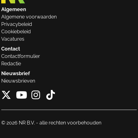
Algemeen
Algemene voorwaarden
Privacybeleid
Cookiebeleid
Vacatures
Contact
Contactformulier
Redactie
Nieuwsbrief
Nieuwsbrieven
X van NieuwRechts
Instagram van Nieuw
Tiktok van Nieuw
Youtube van NieuwRecht
© 2026 NR B.V. - alle rechten voorbehouden