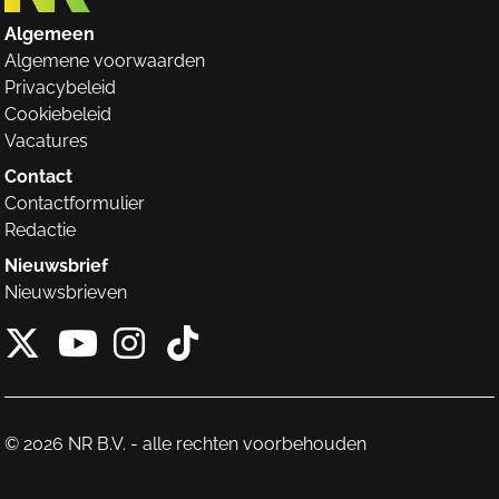
Algemeen
Algemene voorwaarden
Privacybeleid
Cookiebeleid
Vacatures
Contact
Contactformulier
Redactie
Nieuwsbrief
Nieuwsbrieven
X van NieuwRechts
Instagram van Nieuw
Tiktok van Nieuw
Youtube van NieuwRecht
© 2026 NR B.V. - alle rechten voorbehouden