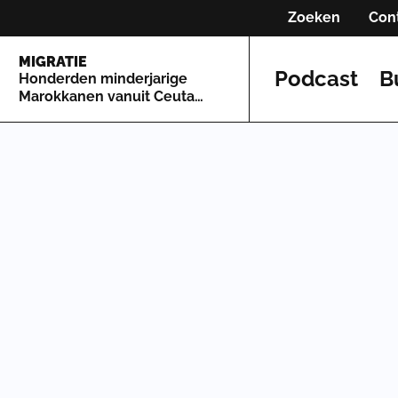
Zoeken
Con
MIGRATIE
Podcast
B
Honderden minderjarige
Marokkanen vanuit Ceuta
naar Spaans vasteland