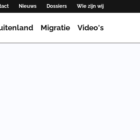
tact
Nieuws
Dossiers
Wie zijn wij
uitenland
Migratie
Video's