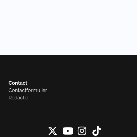
Contact
Contactformulier
Redactie
X van NieuwRech
Instagram 
Tiktok 