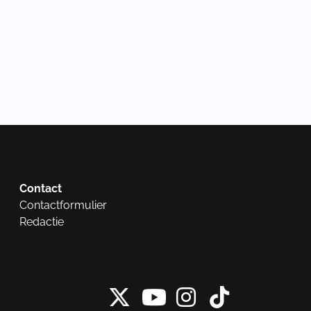
Contact
Contactformulier
Redactie
X van NieuwRech
Instagram 
Tiktok 