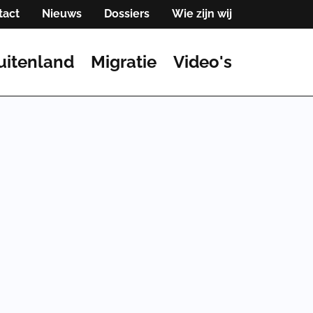
tact
Nieuws
Dossiers
Wie zijn wij
uitenland
Migratie
Video's