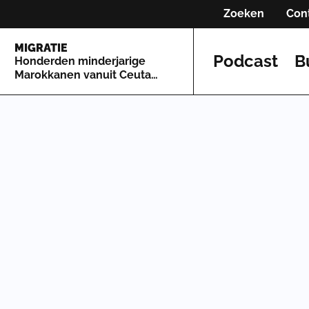
Zoeken
Con
MIGRATIE
Podcast
B
Honderden minderjarige
Marokkanen vanuit Ceuta
naar Spaans vasteland