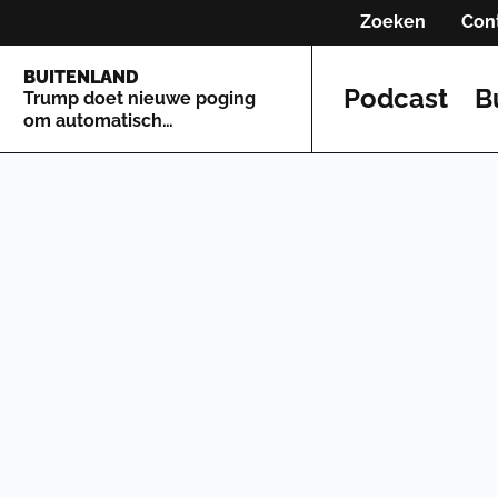
Zoeken
Con
BUITENLAND
Podcast
B
Trump doet nieuwe poging
om automatisch
staatsburgerschap te
beperken