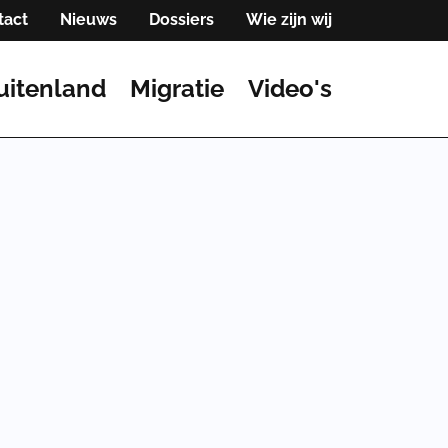
tact
Nieuws
Dossiers
Wie zijn wij
uitenland
Migratie
Video's