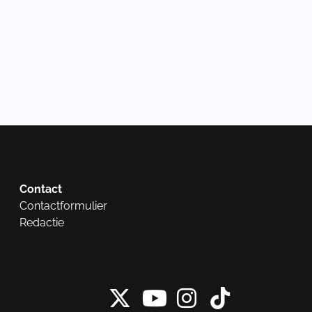
Contact
Contactformulier
Redactie
X van NieuwRech
Instagram 
Tiktok 