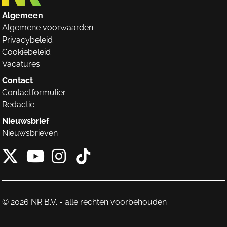
Algemeen
Algemene voorwaarden
Privacybeleid
Cookiebeleid
Vacatures
Contact
Contactformulier
Redactie
Nieuwsbrief
Nieuwsbrieven
X van NieuwRechts
Instagram van Nieuw
Tiktok van Nieuw
Youtube van NieuwRecht
© 2026 NR B.V. - alle rechten voorbehouden