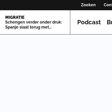
Zoeken
Con
MIGRATIE
Podcast
B
Schengen verder onder druk:
Spanje slaat terug met
grenscontroles tegen Italië