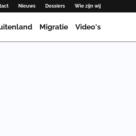
tact
Nieuws
Dossiers
Wie zijn wij
uitenland
Migratie
Video's