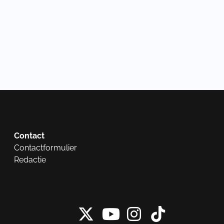
Contact
Contactformulier
Redactie
X van NieuwRech
Instagram 
Tiktok 