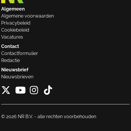
Algemeen
Algemene voorwaarden
Privacybeleid
Cookiebeleid
Vacatures
Contact
Contactformulier
Redactie
Nieuwsbrief
Nieuwsbrieven
X van NieuwRechts
Instagram van Nieuw
Tiktok van Nieuw
Youtube van NieuwRecht
© 2026 NR B.V. - alle rechten voorbehouden