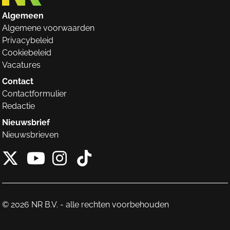
Algemeen
Algemene voorwaarden
Privacybeleid
Cookiebeleid
Vacatures
Contact
Contactformulier
Redactie
Nieuwsbrief
Nieuwsbrieven
X van NieuwRechts
Instagram van Nieuw
Tiktok van Nieuw
Youtube van NieuwRecht
© 2026 NR B.V. - alle rechten voorbehouden