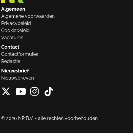
Algemeen
Algemene voorwaarden
Privacybeleid
Cookiebeleid
Vacatures
Contact
Contactformulier
Redactie
Nieuwsbrief
Nieuwsbrieven
X van NieuwRechts
Instagram van Nieuw
Tiktok van Nieuw
Youtube van NieuwRecht
© 2026 NR B.V. - alle rechten voorbehouden