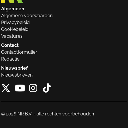
Algemeen
Algemene voorwaarden
Privacybeleid
Cookiebeleid
Vacatures
Contact
Contactformulier
Redactie
Nieuwsbrief
Nieuwsbrieven
X van NieuwRechts
Instagram van Nieuw
Tiktok van Nieuw
Youtube van NieuwRecht
© 2026 NR B.V. - alle rechten voorbehouden