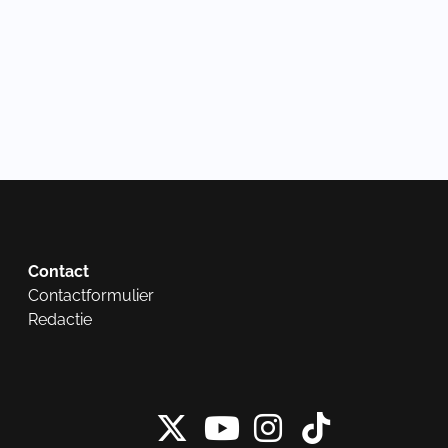
Contact
Contactformulier
Redactie
X van NieuwRech
Instagram 
Tiktok 