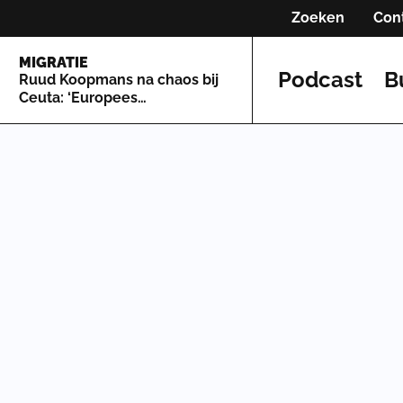
Zoeken
Con
MIGRATIE
Podcast
B
Ruud Koopmans na chaos bij
Ceuta: ‘Europees
asielsysteem is zo lek als een
mandje’