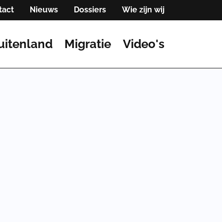
tact
Nieuws
Dossiers
Wie zijn wij
uitenland
Migratie
Video's