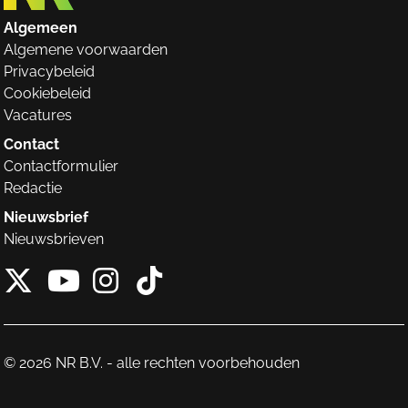
Algemeen
Algemene voorwaarden
Privacybeleid
Cookiebeleid
Vacatures
Contact
Contactformulier
Redactie
Nieuwsbrief
Nieuwsbrieven
X van NieuwRechts
Instagram van Nieuw
Tiktok van Nieuw
Youtube van NieuwRecht
© 2026 NR B.V. - alle rechten voorbehouden