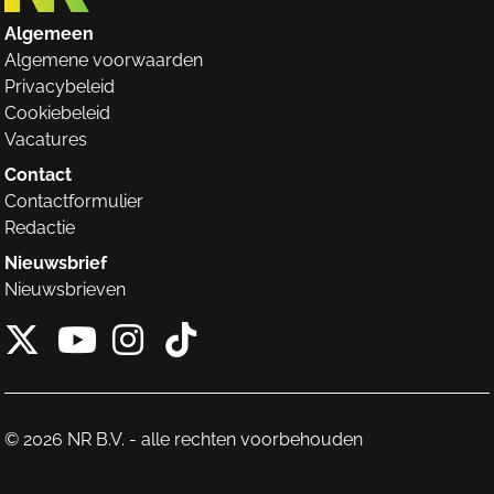
Algemeen
Algemene voorwaarden
Privacybeleid
Cookiebeleid
Vacatures
Contact
Contactformulier
Redactie
Nieuwsbrief
Nieuwsbrieven
X van NieuwRechts
Instagram van Nieuw
Tiktok van Nieuw
Youtube van NieuwRecht
© 2026 NR B.V. - alle rechten voorbehouden