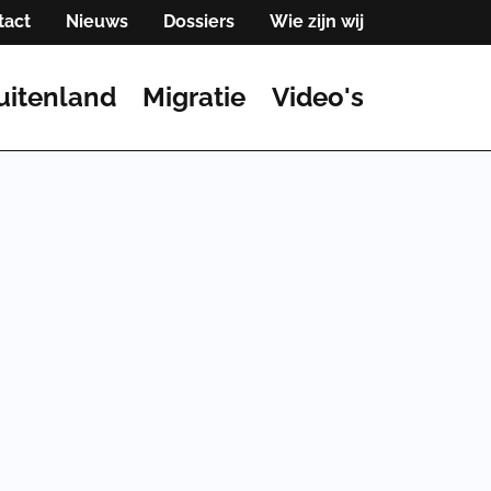
tact
Nieuws
Dossiers
Wie zijn wij
uitenland
Migratie
Video's