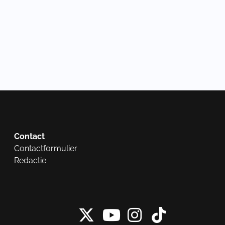
Contact
Contactformulier
Redactie
X van NieuwRech
Instagram 
Tiktok 