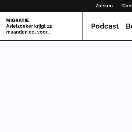
Zoeken
Con
MIGRATIE
Podcast
B
Asielzoeker krijgt 12
maanden cel voor
kopschoppen in Maastricht