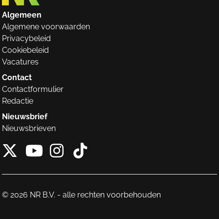
Algemeen
Algemene voorwaarden
Privacybeleid
Cookiebeleid
Vacatures
Contact
Contactformulier
Redactie
Nieuwsbrief
Nieuwsbrieven
X van NieuwRechts
Instagram van Nieuw
Tiktok van Nieuw
Youtube van NieuwRecht
© 2026 NR B.V. - alle rechten voorbehouden