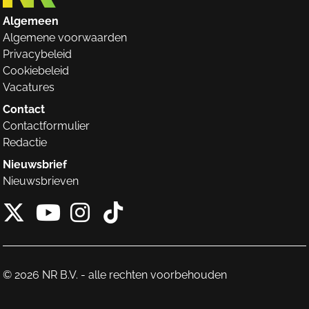
Algemeen
Algemene voorwaarden
Privacybeleid
Cookiebeleid
Vacatures
Contact
Contactformulier
Redactie
Nieuwsbrief
Nieuwsbrieven
X van NieuwRechts
Instagram van Nieuw
Tiktok van Nieuw
Youtube van NieuwRecht
© 2026 NR B.V. - alle rechten voorbehouden