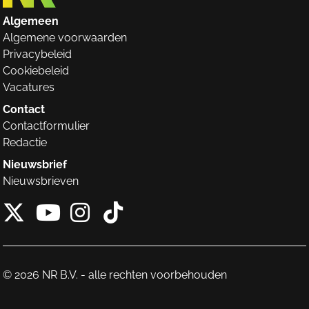
Algemeen
Algemene voorwaarden
Privacybeleid
Cookiebeleid
Vacatures
Contact
Contactformulier
Redactie
Nieuwsbrief
Nieuwsbrieven
X van NieuwRechts
Instagram van Nieuw
Tiktok van Nieuw
Youtube van NieuwRecht
© 2026 NR B.V. - alle rechten voorbehouden