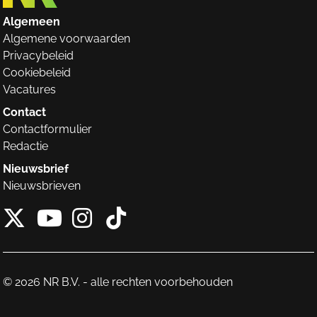
Algemeen
Algemene voorwaarden
Privacybeleid
Cookiebeleid
Vacatures
Contact
Contactformulier
Redactie
Nieuwsbrief
Nieuwsbrieven
X van NieuwRechts
Instagram van Nieuw
Tiktok van Nieuw
Youtube van NieuwRecht
© 2026 NR B.V. - alle rechten voorbehouden