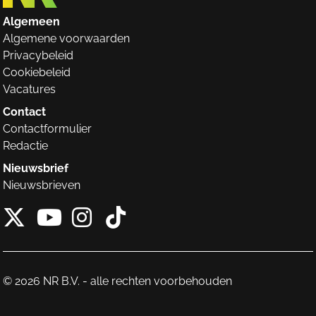
Algemeen
Algemene voorwaarden
Privacybeleid
Cookiebeleid
Vacatures
Contact
Contactformulier
Redactie
Nieuwsbrief
Nieuwsbrieven
X van NieuwRechts
Instagram van Nieuw
Tiktok van Nieuw
Youtube van NieuwRecht
© 2026 NR B.V. - alle rechten voorbehouden