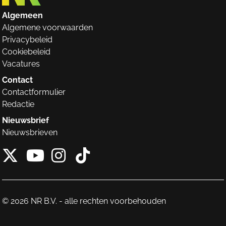
Algemeen
Algemene voorwaarden
Privacybeleid
Cookiebeleid
Vacatures
Contact
Contactformulier
Redactie
Nieuwsbrief
Nieuwsbrieven
X van NieuwRechts
Instagram van Nieuw
Tiktok van Nieuw
Youtube van NieuwRecht
© 2026 NR B.V. - alle rechten voorbehouden