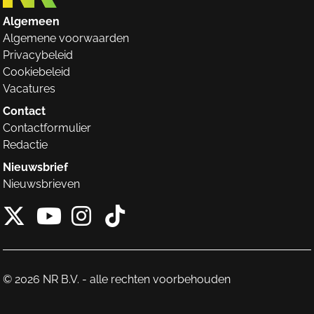
Algemeen
Algemene voorwaarden
Privacybeleid
Cookiebeleid
Vacatures
Contact
Contactformulier
Redactie
Nieuwsbrief
Nieuwsbrieven
X van NieuwRechts
Instagram van Nieuw
Tiktok van Nieuw
Youtube van NieuwRecht
© 2026 NR B.V. - alle rechten voorbehouden