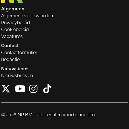
Algemeen
Algemene voorwaarden
Privacybeleid
Cookiebeleid
Vacatures
Contact
Contactformulier
Redactie
Nieuwsbrief
Nieuwsbrieven
X van NieuwRechts
Instagram van Nieuw
Tiktok van Nieuw
Youtube van NieuwRecht
© 2026 NR B.V. - alle rechten voorbehouden