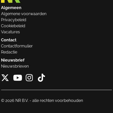
Algemeen
Algemene voorwaarden
Privacybeleid
Cookiebeleid
Vacatures
Contact
Contactformulier
Redactie
Nieuwsbrief
Nieuwsbrieven
X van NieuwRechts
Instagram van Nieuw
Tiktok van Nieuw
Youtube van NieuwRecht
© 2026 NR B.V. - alle rechten voorbehouden