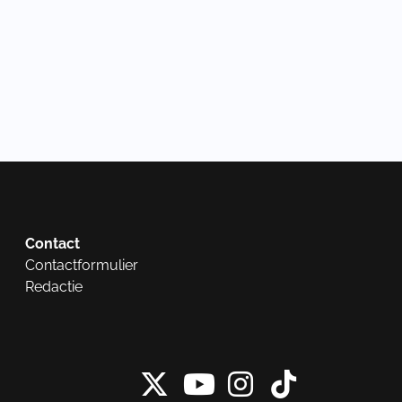
Contact
Contactformulier
Redactie
X van NieuwRech
Instagram 
Tiktok 