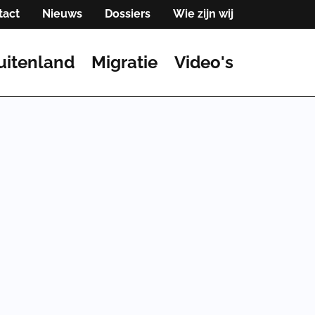
tact
Nieuws
Dossiers
Wie zijn wij
uitenland
Migratie
Video's