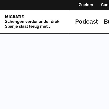
Zoeken
Con
MIGRATIE
Podcast
B
Schengen verder onder druk:
Spanje slaat terug met
grenscontroles tegen Italië