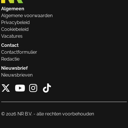
Algemeen
Algemene voorwaarden
Privacybeleid
Cookiebeleid
Vacatures
Contact
Contactformulier
Redactie
Nieuwsbrief
Nieuwsbrieven
X van NieuwRechts
Instagram van Nieuw
Tiktok van Nieuw
Youtube van NieuwRecht
© 2026 NR B.V. - alle rechten voorbehouden