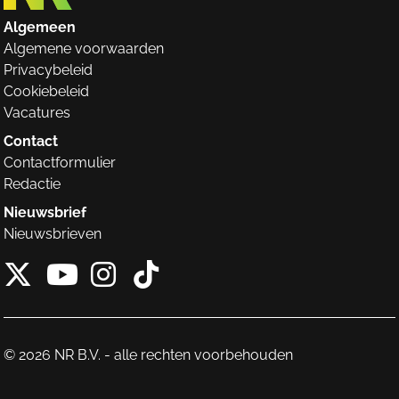
Algemeen
Algemene voorwaarden
Privacybeleid
Cookiebeleid
Vacatures
Contact
Contactformulier
Redactie
Nieuwsbrief
Nieuwsbrieven
X van NieuwRechts
Instagram van Nieuw
Tiktok van Nieuw
Youtube van NieuwRecht
© 2026 NR B.V. - alle rechten voorbehouden