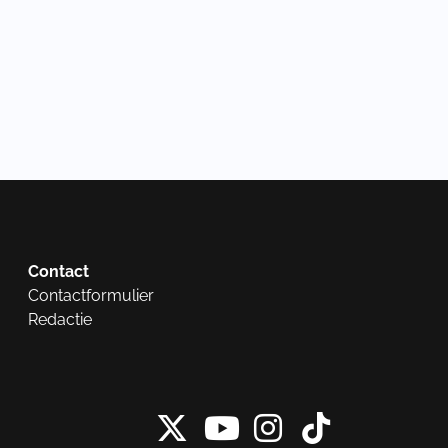
Contact
Contactformulier
Redactie
X van NieuwRech
Instagram 
Tiktok 