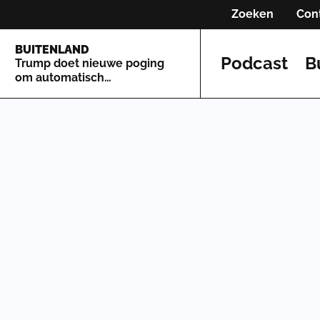
Zoeken
Con
BUITENLAND
Podcast
B
Trump doet nieuwe poging
om automatisch
staatsburgerschap te
beperken