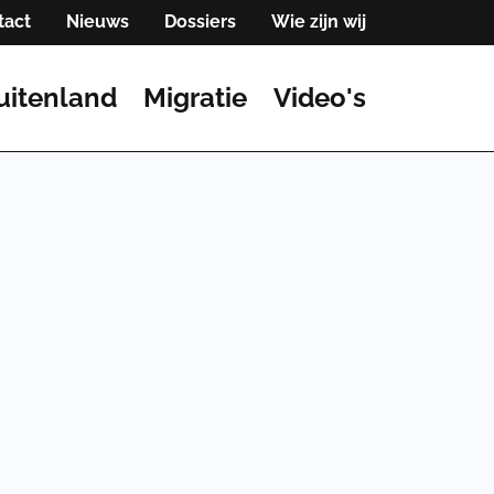
tact
Nieuws
Dossiers
Wie zijn wij
uitenland
Migratie
Video's