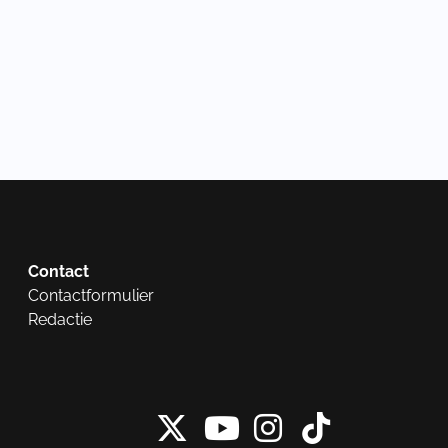
Contact
Contactformulier
Redactie
X van NieuwRech
Instagram 
Tiktok 