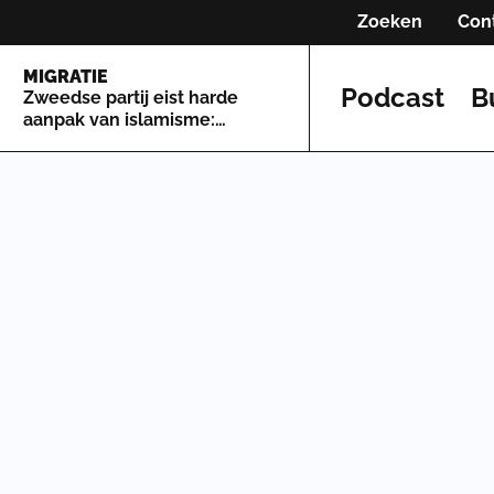
Zoeken
Con
MIGRATIE
Podcast
B
Zweedse partij eist harde
aanpak van islamisme:
'Grootste bedreigingen
Zweden'