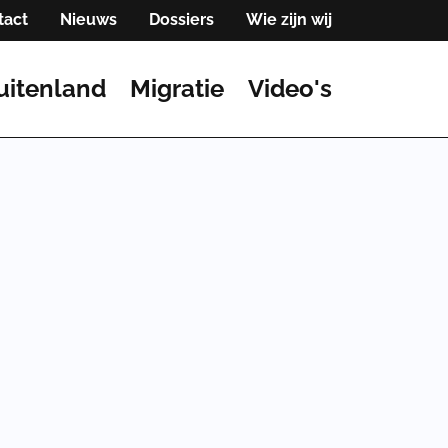
tact
Nieuws
Dossiers
Wie zijn wij
uitenland
Migratie
Video's