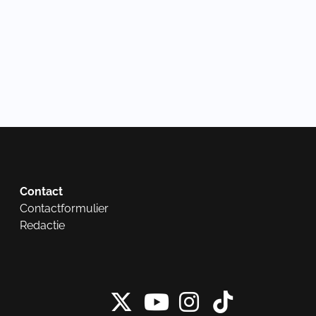
Contact
Contactformulier
Redactie
X van NieuwRech
Instagram 
Tiktok 