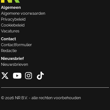
Algemeen
Algemene voorwaarden
Privacybeleid
Cookiebeleid
Vacatures
Contact
Contactformulier
Redactie
Nieuwsbrief
Nieuwsbrieven
X van NieuwRechts
Instagram van Nieuw
Tiktok van Nieuw
Youtube van NieuwRecht
© 2026 NR B.V. - alle rechten voorbehouden