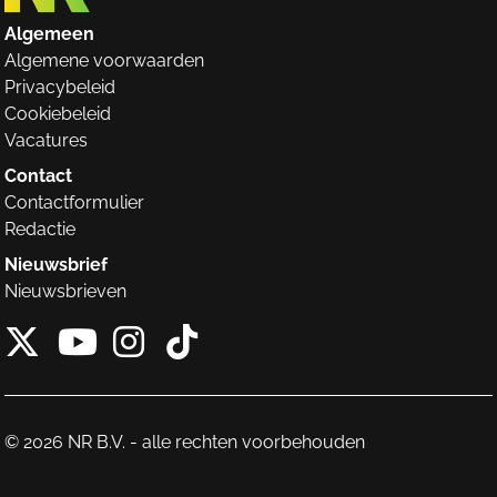
Algemeen
Algemene voorwaarden
Privacybeleid
Cookiebeleid
Vacatures
Contact
Contactformulier
Redactie
Nieuwsbrief
Nieuwsbrieven
X van NieuwRechts
Instagram van Nieuw
Tiktok van Nieuw
Youtube van NieuwRecht
© 2026 NR B.V. - alle rechten voorbehouden