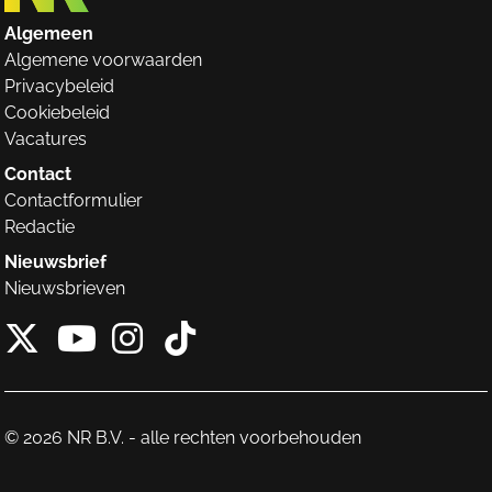
Algemeen
Algemene voorwaarden
Privacybeleid
Cookiebeleid
Vacatures
Contact
Contactformulier
Redactie
Nieuwsbrief
Nieuwsbrieven
X van NieuwRechts
Instagram van Nieuw
Tiktok van Nieuw
Youtube van NieuwRecht
© 2026 NR B.V. - alle rechten voorbehouden