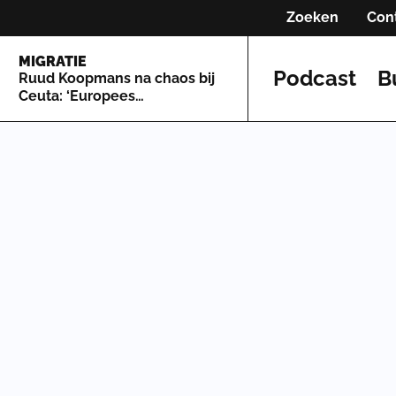
Zoeken
Con
MIGRATIE
Podcast
B
Ruud Koopmans na chaos bij
Ceuta: ‘Europees
asielsysteem is zo lek als een
mandje’