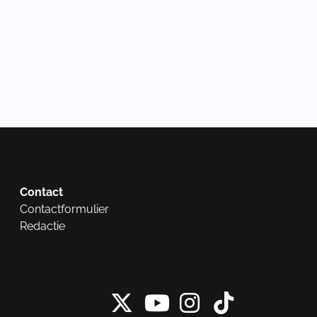
Contact
Contactformulier
Redactie
X van NieuwRech
Instagram 
Tiktok 