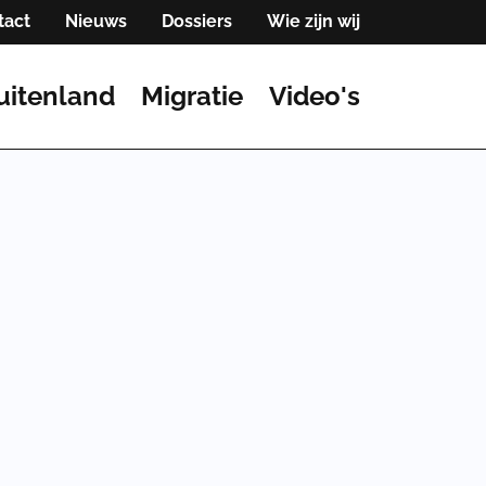
tact
Nieuws
Dossiers
Wie zijn wij
uitenland
Migratie
Video's