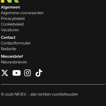
Algemeen
Algemene voorwaarden
Privacybeleid
Cookiebeleid
Vacatures
Contact
Contactformulier
Redactie
Nieuwsbrief
Nieuwsbrieven
X van NieuwRechts
Instagram van Nieuw
Tiktok van Nieuw
Youtube van NieuwRecht
© 2026 NR B.V. - alle rechten voorbehouden